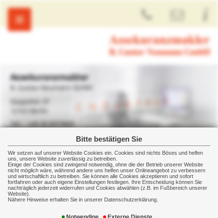
Assekuranzmakler
B. Gustav Neumann GmbH
Düppelstr.37
12163 Berlin
+49 30 8979900
+49 30 89799099
Bitte bestätigen Sie
Wir setzen auf unserer Website Cookies ein. Cookies sind nichts Böses und helfen
uns, unsere Website zuverlässig zu betreiben.
Privat
Vorsorge
Rentenversicherung
Einige der Cookies sind zwingend notwendig, ohne die der Betrieb unserer Website
nicht möglich wäre, während andere uns helfen unser Onlineangebot zu verbessern
und wirtschaftlich zu betreiben. Sie können alle Cookies akzeptieren und sofort
Rentenversicherung
fortfahren oder auch eigene Einstellungen festlegen. Ihre Entscheidung können Sie
nachträglich jederzeit widerrufen und Cookies abwählen (z.B. im Fußbereich unserer
Website).
Wer früh genug vorsorgt, hat im Alter nicht das
Nähere Hinweise erhalten Sie in unserer Datenschutzerklärung.
Nachsehen
Notwendige
Externe Dienste