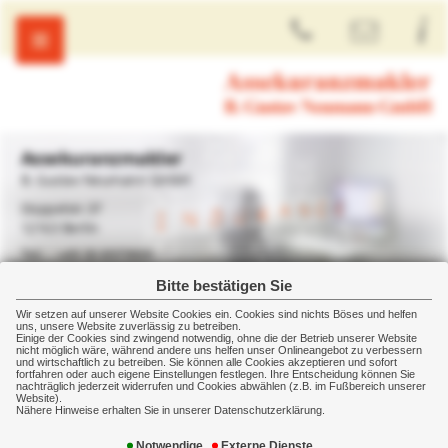
Assekuranzmakler
B. Gustav Neumann GmbH
Düppelstr.37
12163 Berlin
+49 30 8979900
+49 30 89799099
Bitte bestätigen Sie
Wir setzen auf unserer Website Cookies ein. Cookies sind nichts Böses und helfen
uns, unsere Website zuverlässig zu betreiben.
Home
Kundenkreis
Freiberufler/Selbständige
Einige der Cookies sind zwingend notwendig, ohne die der Betrieb unserer Website
nicht möglich wäre, während andere uns helfen unser Onlineangebot zu verbessern
und wirtschaftlich zu betreiben. Sie können alle Cookies akzeptieren und sofort
Freiberufler und Selbständige
fortfahren oder auch eigene Einstellungen festlegen. Ihre Entscheidung können Sie
nachträglich jederzeit widerrufen und Cookies abwählen (z.B. im Fußbereich unserer
Website).
Freiberufler und Selbständige stehen vor besonderen
Nähere Hinweise erhalten Sie in unserer Datenschutzerklärung.
Herausforderungen, wenn es um die Absicherung von
Notwendige
Externe Dienste