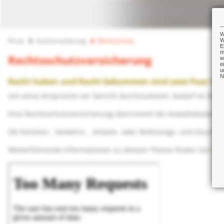
W
Privat
Sachversicherung
Rechtsschutz
W
E
m
Rechtsschutzversicherung
w
e
u
N
Recht haben und Recht bekommen sind zwei Paar Sc
Um seine Ansprüche vor Gericht durchzusetzen, bedarf es häufig
Eine Rechtsschutzversicherung übernimmt die Anwaltskosten. Die
Ob Familien-, Verkehrs- , Arbeits- oder Wohnungs- und Grundst
Weiterführende Informationen zu diesem Thema finden Sie
hier