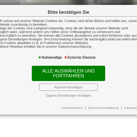
Bitte bestätigen Sie
ir setzen auf unserer Website Cookies ein. Cookies sind nichts Böses und helfen uns, unse
ebsite zuverlässig zu betreiben.
inige der Cookies sind zwingend notwendig, ohne die der Betrieb unserer Website nicht
öglich wäre, während andere uns helfen unser Onlineangebot zu verbessern und
irtschaftlich zu betreiben. Sie können alle Cookies akzeptieren und sofort fortfahren oder au
igene Einstellungen festlegen. Ihre Entscheidung können Sie nachträglich jederzeit widerrufe
nd Cookies abwählen (z.B. im Fußbereich unserer Website).
ähere Hinweise erhalten Sie in unserer Datenschutzerklärung.
huhe
Notwendige
Externe Dienste
 anwaltlicher Hilfe. Das kann teuer werden und an diesem Punkt ve
 Liste der Rechtsschutzversicherungen ist so lang wie die Liste de
ALLE AUSWÄHLEN UND
FORTFAHREN
ücksrechtsschutz, wir prüfen Ihren Bedarf und stellen ein optima
Auswahl bestätigen
Eigene Einstellungen festlegen
Erstinformation
Datenschutzerklärung
Impress