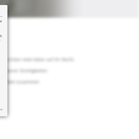
re
ch
n
rzichten viele lieber auf ihr Recht.
nkbarer Streitigkeiten.
les Paket zusammen.
um