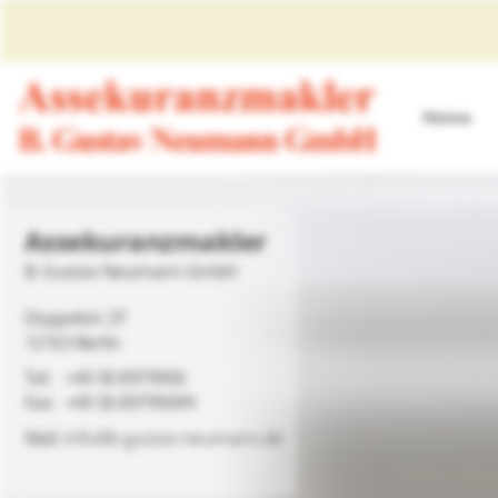
Home
Assekuranzmakler
B. Gustav Neumann GmbH
Düppelstr.37
12163 Berlin
+49 30 8979900
+49 30 89799099
info@b-gustav-neumann.de